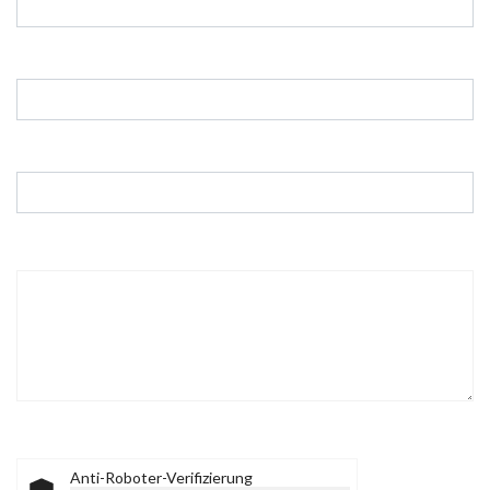
E-Mail
*
Betreff
*
Nachricht
*
Captcha
*
Anti-Roboter-Verifizierung