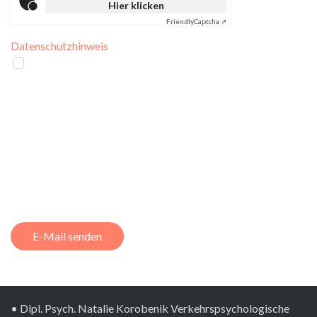
Hier klicken
Friendly
Captcha ⇗
Datenschutzhinweis
*
Durch Klicken auf "Senden" erkläre ich mich mit der
Speicherung meiner persönlichen Daten einverstanden. Die
gesetzlichen Grundlagen und die Bestimmungen werden bei
der Verarbeitung meiner Daten beachtet. Die Daten werden
nicht an Dritte weitergegeben. Wenn nach 3 Monaten kein
Vertrag zustande gekommen ist werden alle von Ihnen
hinterlegte Daten gelöscht. Es gelten die Allgemeinen
Geschäftsbedingungen von MPU-Beratung
Verkehrspsychologische Praxis Dipl.-Psych. Natalie
Korobenik Berlin.
E-Mail senden
• Dipl. Psych. Natalie Korobenik Verkehrspsychologische